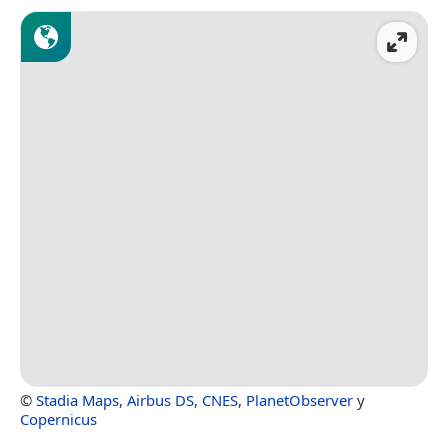
©
Stadia Maps
,
Airbus DS
,
CNES
,
PlanetObserver
y
Copernicus