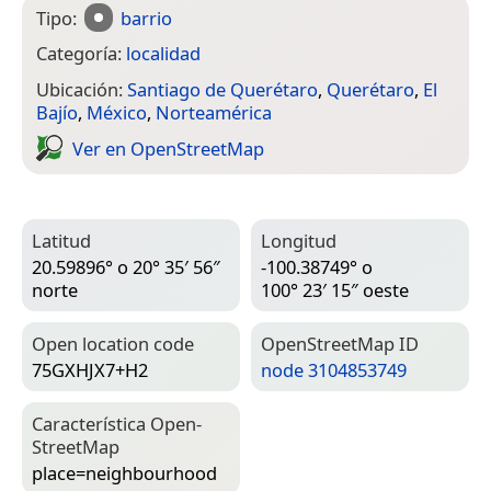
Tipo:
barrio
Categoría:
localidad
Ubicación:
Santiago de Querétaro
,
Querétaro
,
El
Bajío
,
México
,
Norteamérica
Ver en Open­Street­Map
Latitud
Longitud
20.59896° o 20° 35′ 56″
-100.38749° o
norte
100° 23′ 15″ oeste
Open location code
Open­Street­Map ID
75GXHJX7+H2
node 3104853749
Característica Open­
Street­Map
place=­neighbourhood