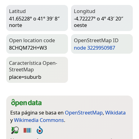
Latitud
Longitud
41.65228° o 41° 39′ 8″
-4.72227° o 4° 43′ 20″
norte
oeste
Open location code
Open­Street­Map ID
8CHQM72H+W3
node 3229950987
Característica Open­
Street­Map
place=­suburb
Esta página se basa en
OpenStreetMap
,
Wikidata
y
Wikimedia Commons
.