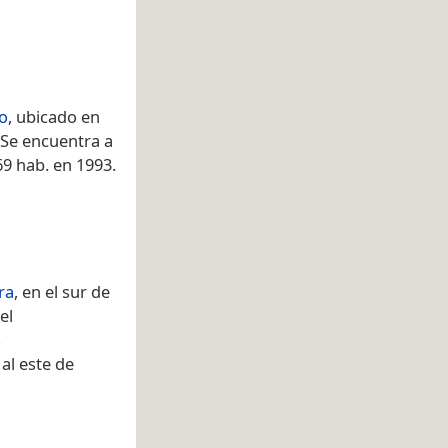
o
, ubicado en
 Se encuentra a
69 hab. en 1993.
ra
, en el sur de
el
s
al este de