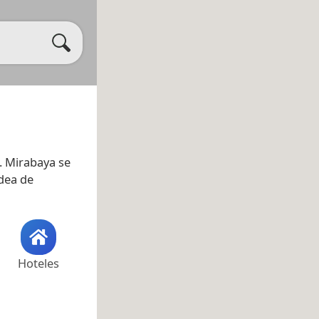
. Mirabaya se
ldea de
Hoteles