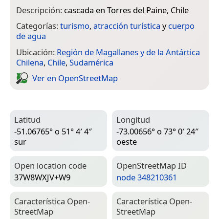
Descripción:
cascada en Torres del Paine, Chile
Categorías:
turismo
,
atracción turística
y
cuerpo
de agua
Ubicación:
Región de Magallanes y de la Antártica
Chilena
,
Chile
,
Sudamérica
Ver en Open­Street­Map
Latitud
Longitud
-51.06765° o 51° 4′ 4″
-73.00656° o 73° 0′ 24″
sur
oeste
Open location code
Open­Street­Map ID
37W8WXJV+W9
node 348210361
Característica Open­
Característica Open­
Street­Map
Street­Map