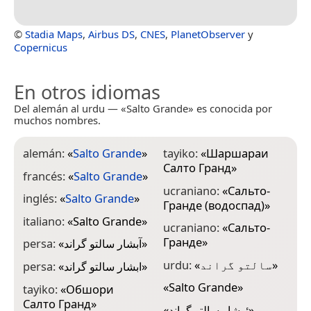
©
Stadia Maps
,
Airbus DS
,
CNES
,
PlanetObserver
y
Copernicus
En otros idiomas
Del alemán al urdu — «Salto Grande» es conocida por
muchos nombres.
alemán:
«
Salto Grande
»
tayiko:
«
Шаршараи
Салто Гранд
»
francés:
«
Salto Grande
»
ucraniano:
«
Сальто-
inglés:
«
Salto Grande
»
Гранде (водоспад)
»
italiano:
«
Salto Grande
»
ucraniano:
«
Сальто-
Гранде
»
persa:
«
آبشار سالتو گراند
»
urdu:
«
سالتو گراند
»
persa:
«
ابشار سالتو گراند
»
«
Salto Grande
»
tayiko:
«
Обшори
Салто Гранд
»
«
ئوشار سالتو گراند
»