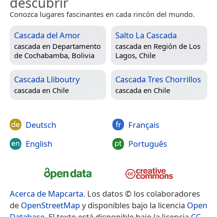
descubrir
Conozca lugares fascinantes en cada rincón del mundo.
Cascada del Amor
Salto La Cascada
cascada en
Departamento
cascada en
Región de Los
de Cochabamba, Bolivia
Lagos, Chile
Cascada Lliboutry
Cascada Tres Chorrillos
cascada en
Chile
cascada en
Chile
Deutsch
Français
English
Português
Acerca de Mapcarta
. Los datos © los colaboradores
de
OpenStreetMap
y disponibles bajo la licencia
Open
Database
. El texto está disponible bajo la licencia
CC