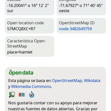
-16.20041° o 16° 12′ 2″
-71.67927° o 71° 40′ 45″
sur
oeste
Open location code
Open­Street­Map ID
57MCQ8XC+R7
node 3482649759
Característica Open­
Street­Map
place=­hamlet
Esta página se basa en
OpenStreetMap
,
Wikidata
y
Wikimedia Commons
.
Nos gustaría contar con su apoyo para mejorar
nuestras fuentes de datos abiertas. Gracias por