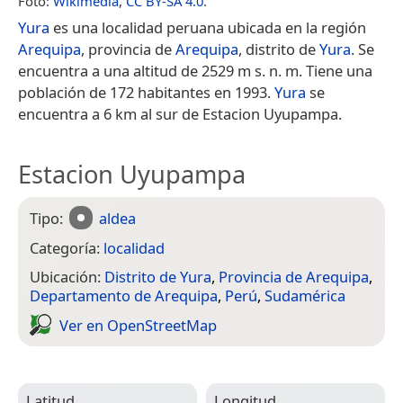
Foto:
Wikimedia
,
CC BY-SA 4.0
.
Yura
es una localidad peruana ubicada en la región
Arequipa
, provincia de
Arequipa
, distrito de
Yura
. Se
encuentra a una altitud de 2529 m s. n. m. Tiene una
población de 172 habitantes en 1993.
Yura
se
encuentra a 6 km al sur de Estacion Uyupampa.
Estacion Uyupampa
Tipo:
aldea
Categoría:
localidad
Ubicación:
Distrito de Yura
,
Provincia de Arequipa
,
Departamento de Arequipa
,
Perú
,
Sudamérica
Ver en Open­Street­Map
Latitud
Longitud