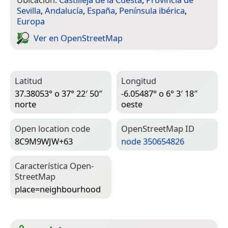
Sevilla
,
Andalucía
,
España
,
Península ibérica
,
Europa
Ver en Open­Street­Map
Latitud
Longitud
37.38053° o 37° 22′ 50″
-6.05487° o 6° 3′ 18″
norte
oeste
Open location code
Open­Street­Map ID
8C9M9WJW+63
node 350654826
Característica Open­
Street­Map
place=­neighbourhood