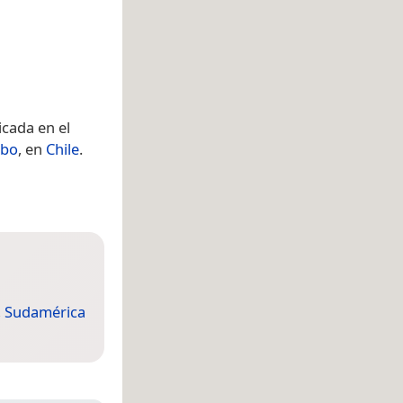
icada en el
mbo
, en
Chile
.
,
Sudamérica