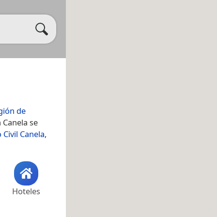
gión de
a Canela se
 Civil Canela
,
Hoteles