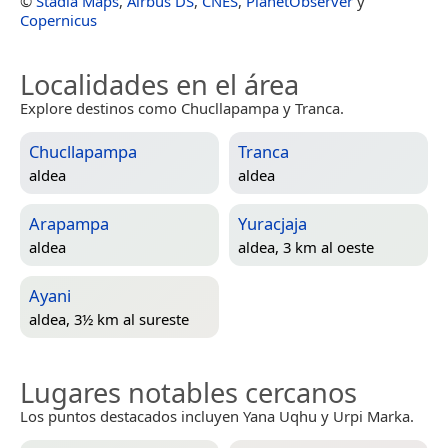
©
Stadia Maps
,
Airbus DS
,
CNES
,
PlanetObserver
y
Copernicus
Localidades en el área
Explore destinos como Chucllapampa y Tranca.
Chucllapampa
Tranca
aldea
aldea
Arapampa
Yuracjaja
aldea
aldea, 3 km al oeste
Ayani
aldea, 3½ km al sureste
Lugares notables cercanos
Los puntos destacados incluyen Yana Uqhu y Urpi Marka.