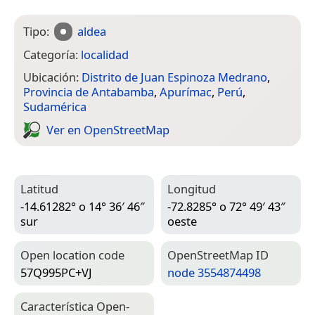
Tipo:
aldea
Categoría:
localidad
Ubicación:
Distrito de Juan Espinoza Medrano
,
Provincia de Antabamba
,
Apurímac
,
Perú
,
Sudamérica
Ver en Open­Street­Map
Latitud
Longitud
-14.61282° o 14° 36′ 46″
-72.8285° o 72° 49′ 43″
sur
oeste
Open location code
Open­Street­Map ID
57Q995PC+VJ
node 3554874498
Característica Open­