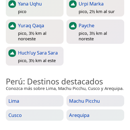
Yana Uqhu
Urpi Marka
pico
pico, 2½ km al sur
Yuraq Qaqa
Payche
pico, 3½ km al
pico, 3½ km al
noroeste
noreste
Huch’uy Sara Sara
pico, 3½ km al este
Perú
: Destinos destacados
Conozca más sobre Lima, Machu Picchu, Cusco y Arequipa.
Lima
Machu Picchu
Cusco
Arequipa