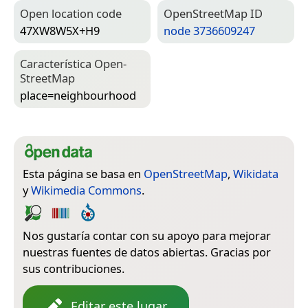
Open location code
Open­Street­Map ID
47XW8W5X+H9
node 3736609247
Característica Open­
Street­Map
place=­neighbourhood
Esta página se basa en
OpenStreetMap
,
Wikidata
y
Wikimedia Commons
.
Nos gustaría contar con su apoyo para mejorar
nuestras fuentes de datos abiertas. Gracias por
sus contribuciones.
Editar este lugar