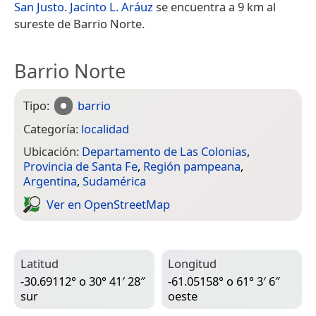
San Justo
.
Jacinto L. Aráuz
se encuentra a 9 km al
sureste de Barrio Norte.
Barrio Norte
Tipo:
barrio
Categoría:
localidad
Ubicación:
Departamento de Las Colonias
,
Provincia de Santa Fe
,
Región pampeana
,
Argentina
,
Sudamérica
Ver en Open­Street­Map
Latitud
Longitud
-30.69112° o 30° 41′ 28″
-61.05158° o 61° 3′ 6″
sur
oeste