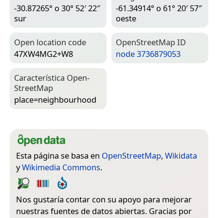
-30.87265° o 30° 52′ 22″
-61.34914° o 61° 20′ 57″
sur
oeste
Open location code
Open­Street­Map ID
47XW4MG2+W8
node 3736879053
Característica Open­
Street­Map
place=­neighbourhood
Esta página se basa en
OpenStreetMap
,
Wikidata
y
Wikimedia Commons
.
Nos gustaría contar con su apoyo para mejorar
nuestras fuentes de datos abiertas. Gracias por