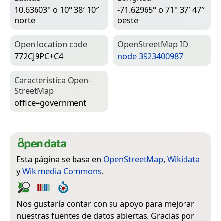
10.63603° o 10° 38′ 10″
-71.62965° o 71° 37′ 47″
norte
oeste
Open location code
Open­Street­Map ID
772CJ9PC+C4
node 3923400987
Característica Open­
Street­Map
office=­government
Esta página se basa en
OpenStreetMap
,
Wikidata
y
Wikimedia Commons
.
Nos gustaría contar con su apoyo para mejorar
nuestras fuentes de datos abiertas. Gracias por