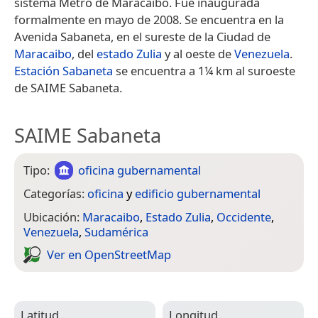
sistema Metro de Maracaibo. Fue inaugurada
formalmente en mayo de 2008. Se encuentra en la
Avenida Sabaneta, en el sureste de la Ciudad de
Maracaibo
, del
estado Zulia
y al oeste de
Venezuela
.
Estación Sabaneta
se encuentra a 1¼ km al suroeste
de SAIME Sabaneta.
SAIME Sabaneta
Tipo:
oficina gubernamental
Categorías:
oficina
y
edificio gubernamental
Ubicación:
Maracaibo
,
Estado Zulia
,
Occidente
,
Venezuela
,
Sudamérica
Ver en Open­Street­Map
Latitud
Longitud