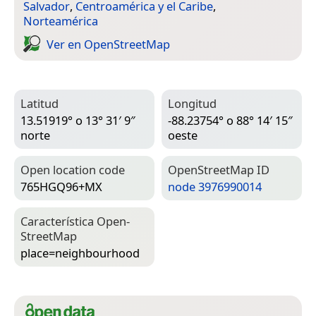
Salvador
,
Centroamérica y el Caribe
,
Norteamérica
Ver en Open­Street­Map
Latitud
Longitud
13.51919° o 13° 31′ 9″
-88.23754° o 88° 14′ 15″
norte
oeste
Open location code
Open­Street­Map ID
765HGQ96+MX
node 3976990014
Característica Open­
Street­Map
place=­neighbourhood