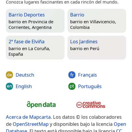
Conozca lugares fascinantes en cada rincón del mundo.
Barrio Deportes
Barrio
barrio en
Provincia de
barrio en
Villavicencio,
Corrientes, Argentina
Colombia
2ª fase de Elviña
Los Jardines
barrio en
La Coruña,
barrio en
Perú
España
Deutsch
Français
English
Português
Acerca de Mapcarta
. Los datos © los colaboradores
de
OpenStreetMap
y disponibles bajo la licencia
Open
Database
. El texto está disponible bajo la licencia
CC