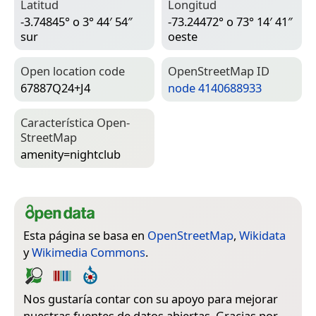
Latitud
Longitud
-3.74845° o 3° 44′ 54″
-73.24472° o 73° 14′ 41″
sur
oeste
Open location code
Open­Street­Map ID
67887Q24+J4
node 4140688933
Característica Open­
Street­Map
amenity=­nightclub
Esta página se basa en
OpenStreetMap
,
Wikidata
y
Wikimedia Commons
.
Nos gustaría contar con su apoyo para mejorar
nuestras fuentes de datos abiertas. Gracias por