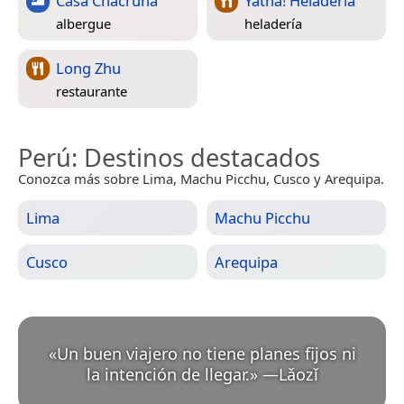
Casa Chacruna
Yatha! Heladeria
albergue
heladería
Long Zhu
restaurante
Perú
: Destinos destacados
Conozca más sobre Lima, Machu Picchu, Cusco y Arequipa.
Lima
Machu Picchu
Cusco
Arequipa
«
Un buen viajero no tiene planes fijos ni
la intención de llegar.
»
—
Lǎozǐ