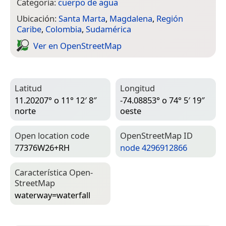
Categoría:
cuerpo de agua
Ubicación:
Santa Marta
,
Magdalena
,
Región
Caribe
,
Colombia
,
Sudamérica
Ver en Open­Street­Map
Latitud
Longitud
11.20207° o 11° 12′ 8″
-74.08853° o 74° 5′ 19″
norte
oeste
Open location code
Open­Street­Map ID
77376W26+RH
node 4296912866
Característica Open­
Street­Map
waterway=­waterfall