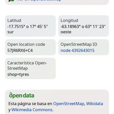
Latitud
Longitud
-17.7515° o 17° 45′ 5″
-63.18963° o 63° 11′ 23″
sur
oeste
Open location code
Open­Street­Map ID
57JR6RX6+C4
node 4392643015
Característica Open­
Street­Map
shop=­tyres
Esta página se basa en
OpenStreetMap
,
Wikidata
y
Wikimedia Commons
.