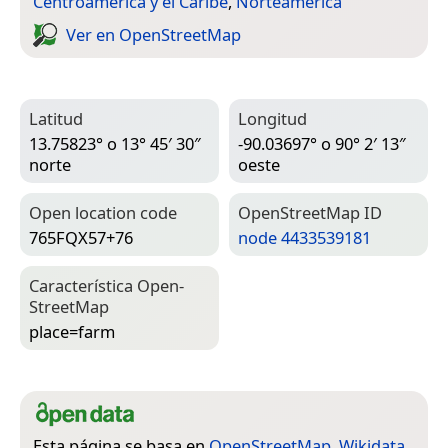
Centroamérica y el Caribe
,
Norteamérica
Ver en Open­Street­Map
Latitud
Longitud
13.75823° o 13° 45′ 30″
-90.03697° o 90° 2′ 13″
norte
oeste
Open location code
Open­Street­Map ID
765FQX57+76
node 4433539181
Característica Open­
Street­Map
place=­farm
Esta página se basa en
OpenStreetMap
,
Wikidata