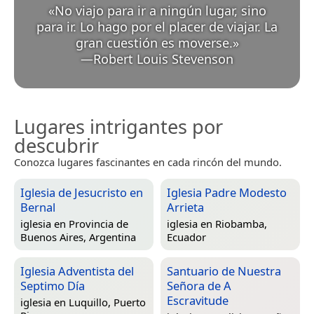
«
No viajo para ir a ningún lugar, sino
para ir. Lo hago por el placer de viajar. La
gran cuestión es moverse.
»
—
Robert Louis Stevenson
Lugares intrigantes por
descubrir
Conozca lugares fascinantes en cada rincón del mundo.
Iglesia de Jesucristo en
Iglesia Padre Modesto
Bernal
Arrieta
iglesia en
Provincia de
iglesia en
Riobamba,
Buenos Aires, Argentina
Ecuador
Iglesia Adventista del
Santuario de Nuestra
Septimo Día
Señora de A
Escravitude
iglesia en
Luquillo, Puerto