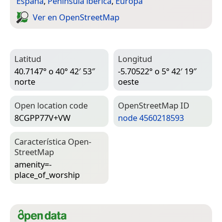
España
,
Península ibérica
,
Europa
Ver en Open­Street­Map
Latitud
Longitud
40.7147° o 40° 42′ 53″
-5.70522° o 5° 42′ 19″
norte
oeste
Open location code
Open­Street­Map ID
8CGPP77V+VW
node 4560218593
Característica Open­
Street­Map
amenity=­
place_of_worship