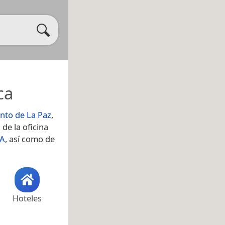
ca
to de La Paz
,
de la oficina
CA
, así como de
Hoteles