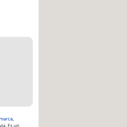
amarca
,
via. Es un