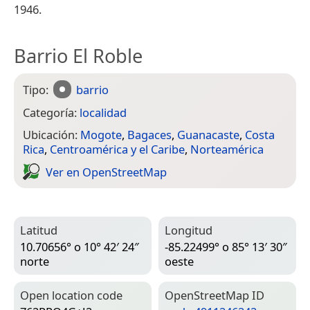
1946.
Barrio El Roble
Tipo:
barrio
Categoría:
localidad
Ubicación:
Mogote
,
Bagaces
,
Guanacaste
,
Costa
Rica
,
Centroamérica y el Caribe
,
Norteamérica
Ver en Open­Street­Map
Latitud
Longitud
10.70656° o 10° 42′ 24″
-85.22499° o 85° 13′ 30″
norte
oeste
Open location code
Open­Street­Map ID