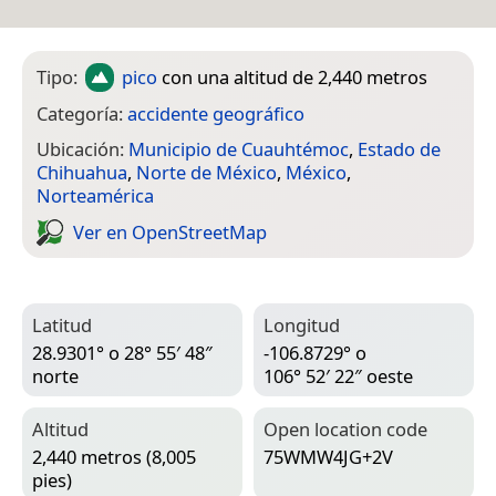
Tipo:
pico
con una altitud de 2,440 metros
Categoría:
accidente geográfico
Ubicación:
Municipio de Cuauhtémoc
,
Estado de
Chihuahua
,
Norte de México
,
México
,
Norteamérica
Ver en Open­Street­Map
Latitud
Longitud
28.9301° o 28° 55′ 48″
-106.8729° o
norte
106° 52′ 22″ oeste
Altitud
Open location code
2,440 metros (8,005
75WMW4JG+2V
pies)