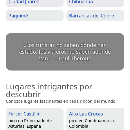
Ciudad Juárez
Chihuahua
Paquimé
Barrancas del Cobre
«
Los turistas no saben dónde han
estado, los viajeros no saben adónde
van.
»
—
Paul Theroux
Lugares intrigantes por
descubrir
Conozca lugares fascinantes en cada rincón del mundo.
Tercer Castiḷḷín
Alto Las Cruces
pico en
Principado de
pico en
Cundinamarca,
Asturias, España
Colombia