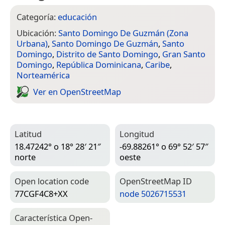
Categoría:
educación
Ubicación:
Santo Domingo De Guzmán (Zona
Urbana)
,
Santo Domingo De Guzmán
,
Santo
Domingo
,
Distrito de Santo Domingo
,
Gran Santo
Domingo
,
República Dominicana
,
Caribe
,
Norteamérica
Ver en Open­Street­Map
Latitud
Longitud
18.47242° o 18° 28′ 21″
-69.88261° o 69° 52′ 57″
norte
oeste
Open location code
Open­Street­Map ID
77CGF4C8+XX
node 5026715531
Característica Open­