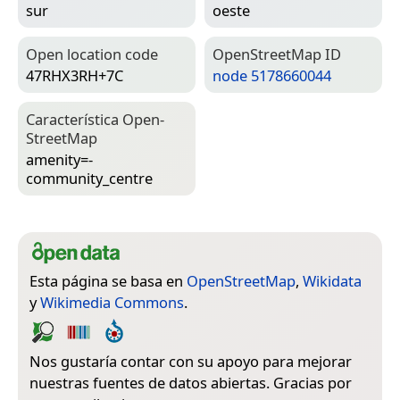
sur
oeste
Open location code
Open­Street­Map ID
47RHX3RH+7C
node 5178660044
Característica Open­
Street­Map
amenity=­
community_centre
Esta página se basa en
OpenStreetMap
,
Wikidata
y
Wikimedia Commons
.
Nos gustaría contar con su apoyo para mejorar
nuestras fuentes de datos abiertas. Gracias por