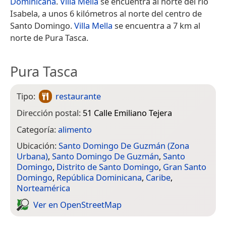
Dominicana
.
Villa Mella
se encuentra al norte del río
Isabela, a unos 6 kilómetros al norte del centro de
Santo Domingo.
Villa Mella
se encuentra a 7 km al
norte de Pura Tasca.
Pura Tasca
Tipo:
restaurante
Dirección postal:
51 Calle Emiliano Tejera
Categoría:
alimento
Ubicación:
Santo Domingo De Guzmán (Zona
Urbana)
,
Santo Domingo De Guzmán
,
Santo
Domingo
,
Distrito de Santo Domingo
,
Gran Santo
Domingo
,
República Dominicana
,
Caribe
,
Norteamérica
Ver en Open­Street­Map