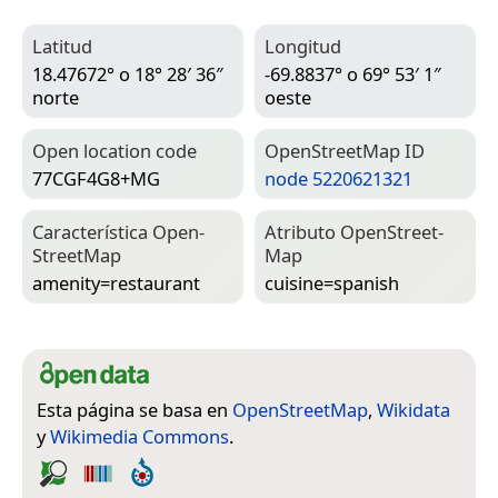
Latitud
Longitud
18.47672° o 18° 28′ 36″
-69.8837° o 69° 53′ 1″
norte
oeste
Open location code
Open­Street­Map ID
77CGF4G8+MG
node 5220621321
Característica Open­
Atributo Open­Street­
Street­Map
Map
amenity=­restaurant
cuisine=­spanish
Esta página se basa en
OpenStreetMap
,
Wikidata
y
Wikimedia Commons
.