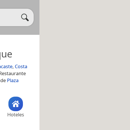
que
caste
,
Costa
 Restaurante
o de
Plaza
Hoteles