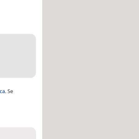
ica
. Se