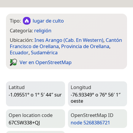
Tipo:
lugar de culto
Categoría:
religión
Ubicación:
Ines Arango (Cab. En Western)
,
Cantón
Francisco de Orellana
,
Provincia de Orellana
,
Ecuador
,
Sudamérica
Ver en Open­Street­Map
Latitud
Longitud
-1.09551° o 1° 5′ 44″ sur
-76.93349° o 76° 56′ 1″
oeste
Open location code
Open­Street­Map ID
67C5W338+QJ
node 5268386721