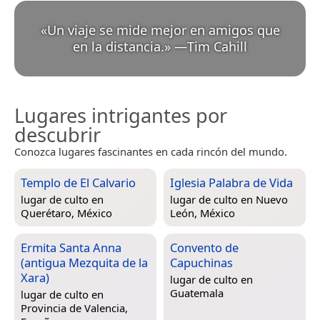
«
Un viaje se mide mejor en amigos que
en la distancia.
»
—
Tim Cahill
Lugares intrigantes por
descubrir
Conozca lugares fascinantes en cada rincón del mundo.
Templo de El Calvario
Iglesia Palabra de Vida
lugar de culto en
lugar de culto en
Nuevo
Querétaro, México
León, México
Ermita Santa Anna
Convento de
(antigua Mezquita de la
Capuchinas
Xara)
lugar de culto en
Guatemala
lugar de culto en
Provincia de Valencia,