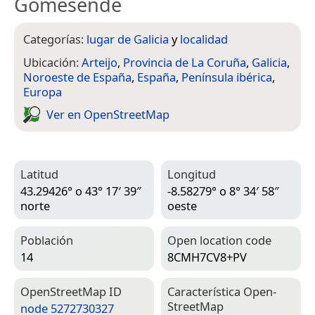
Gomesende
Categorías:
lugar de Galicia
y
localidad
Ubicación:
Arteijo
,
Provincia de La Coruña
,
Galicia
,
Noroeste de España
,
España
,
Península ibérica
,
Europa
Ver en Open­Street­Map
Latitud
Longitud
43.29426° o 43° 17′ 39″
-8.58279° o 8° 34′ 58″
norte
oeste
Población
Open location code
14
8CMH7CV8+PV
Open­Street­Map ID
Característica Open­
Street­Map
node 5272730327