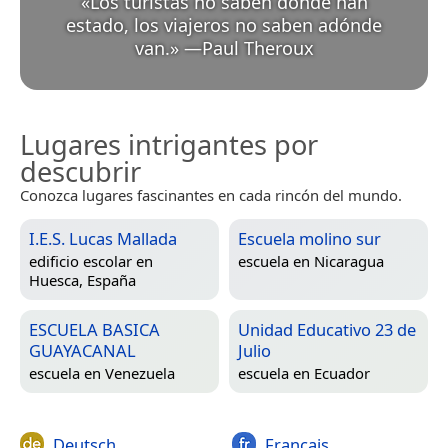
«
Los turistas no saben dónde han
estado, los viajeros no saben adónde
van.
»
—
Paul Theroux
Lugares intrigantes por
descubrir
Conozca lugares fascinantes en cada rincón del mundo.
I.E.S. Lucas Mallada
Escuela molino sur
edificio escolar en
escuela en
Nicaragua
Huesca, España
ESCUELA BASICA
Unidad Educativo 23 de
GUAYACANAL
Julio
escuela en
Venezuela
escuela en
Ecuador
Deutsch
Français