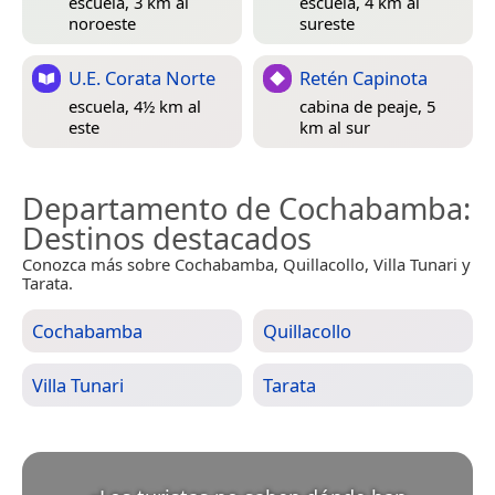
escuela, 3 km al
escuela, 4 km al
noroeste
sureste
U.E. Corata Norte
Retén Capinota
escuela, 4½ km al
cabina de peaje, 5
este
km al sur
Departamento de Cochabamba
:
Destinos destacados
Conozca más sobre Cochabamba, Quillacollo, Villa Tunari y
Tarata.
Cochabamba
Quillacollo
Villa Tunari
Tarata