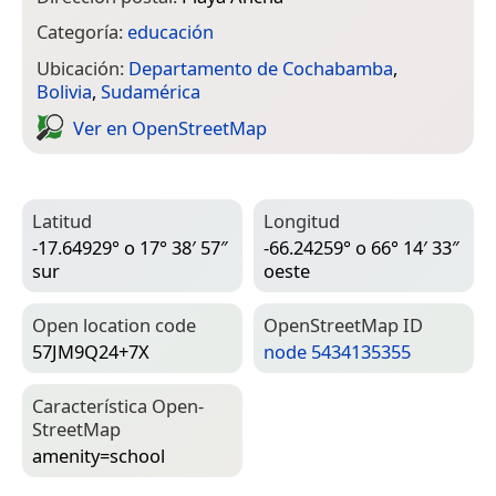
Categoría:
educación
Ubicación:
Departamento de Cochabamba
,
Bolivia
,
Sudamérica
Ver en Open­Street­Map
Latitud
Longitud
-17.64929° o 17° 38′ 57″
-66.24259° o 66° 14′ 33″
sur
oeste
Open location code
Open­Street­Map ID
57JM9Q24+7X
node 5434135355
Característica Open­
Street­Map
amenity=­school