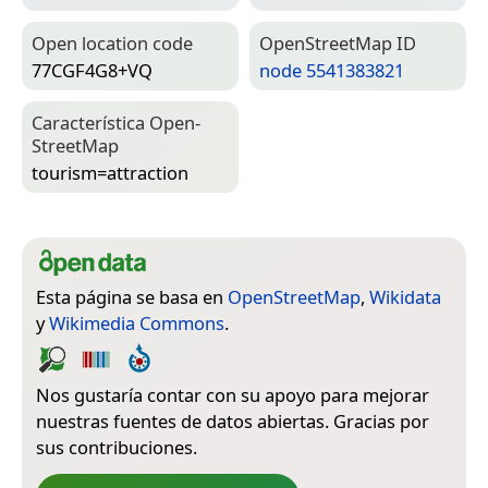
Open location code
Open­Street­Map ID
77CGF4G8+VQ
node 5541383821
Característica Open­
Street­Map
tourism=­attraction
Esta página se basa en
OpenStreetMap
,
Wikidata
y
Wikimedia Commons
.
Nos gustaría contar con su apoyo para mejorar
nuestras fuentes de datos abiertas. Gracias por
sus contribuciones.