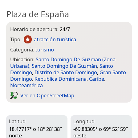
Plaza de España
Horario de apertura:
24/7
Tipo:
atracción turística
Categoría:
turismo
Ubicación:
Santo Domingo De Guzmán (Zona
Urbana)
,
Santo Domingo De Guzmán
,
Santo
Domingo
,
Distrito de Santo Domingo
,
Gran Santo
Domingo
,
República Dominicana
,
Caribe
,
Norteamérica
Ver en Open­Street­Map
Latitud
Longitud
18.47717° o 18° 28′ 38″
-69.88305° o 69° 52′ 59″
norte
oeste