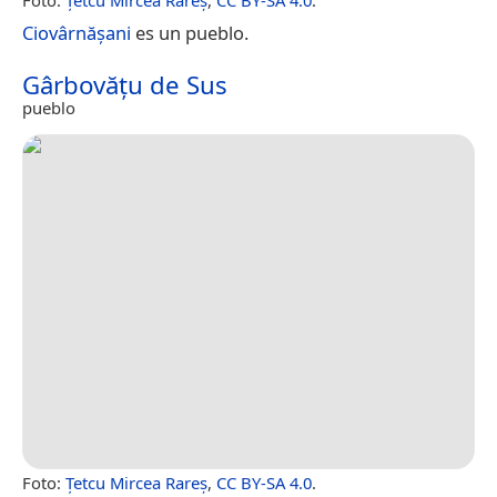
Ciovârnășani
es un pueblo.
Gârbovățu de Sus
pueblo
Foto:
Țetcu Mircea Rareș
,
CC BY-SA 4.0
.