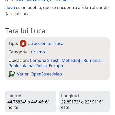
Ilovu
es un pueblo, que se encuentra a 5 km al sur de
Țara lui Luca.
Țara lui Luca
Tipo:
atracción turística
Categoría:
turismo
Ubicación:
Comuna Siseşti
,
Mehedinți
,
Rumania
,
Península balcánica
,
Europa
Ver en Open­Street­Map
Latitud
Longitud
44.76834° o 44° 46′ 6″
22.85172° o 22° 51′ 6″
norte
este