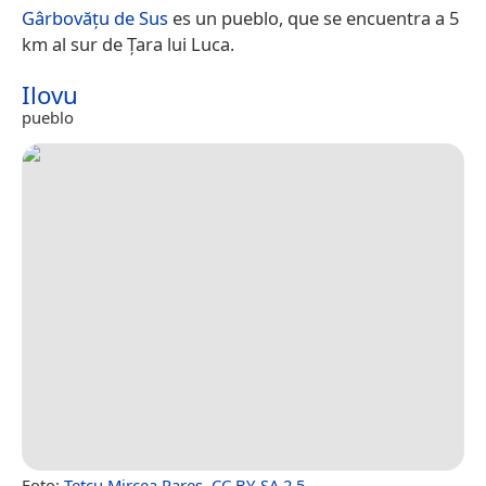
Gârbovățu de Sus
es un pueblo, que se encuentra a 5
km al sur de Țara lui Luca.
Ilovu
pueblo
Foto:
Țetcu Mircea Rareș
,
CC BY-SA 2.5
.