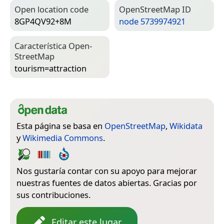
Open location code
Open­Street­Map ID
8GP4QV92+8M
node 5739974921
Característica Open­
Street­Map
tourism=­attraction
Esta página se basa en
OpenStreetMap
,
Wikidata
y
Wikimedia Commons
.
Nos gustaría contar con su apoyo para mejorar
nuestras fuentes de datos abiertas. Gracias por
sus contribuciones.
Editar este lugar