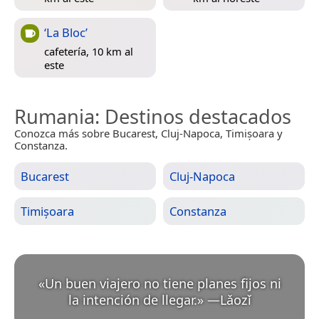
‘La Bloc’
cafetería, 10 km al
este
Rumania
: Destinos destacados
Conozca más sobre Bucarest, Cluj-Napoca, Timișoara y
Constanza.
Bucarest
Cluj-Napoca
Timișoara
Constanza
«
Un buen viajero no tiene planes fijos ni
la intención de llegar.
»
—
Lǎozǐ