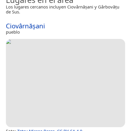
Los lugares cercanos incluyen Ciovârnășani y Gârbovățu
de Sus.
Ciovârnășani
pueblo
Foto:
Țetcu Mircea Rareș
,
CC BY-SA 4.0
.