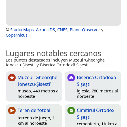
©
Stadia Maps
,
Airbus DS
,
CNES
,
PlanetObserver
y
Copernicus
Lugares notables cercanos
Los puntos destacados incluyen Muzeul ‘Gheorghe
Ionescu-Șișești’ y Biserica Ortodoxă Șișești.
Muzeul ‘Gheorghe
Biserica Ortodoxă
Ionescu-Șișești’
Șișești
museo, 440 metros al
iglesia, 780 metros al
noroeste
noroeste
Teren de fotbal
Cimitirul Ortodox
Șișești
terreno de juego, 1
km al noroeste
cementerio, 1¼ km al