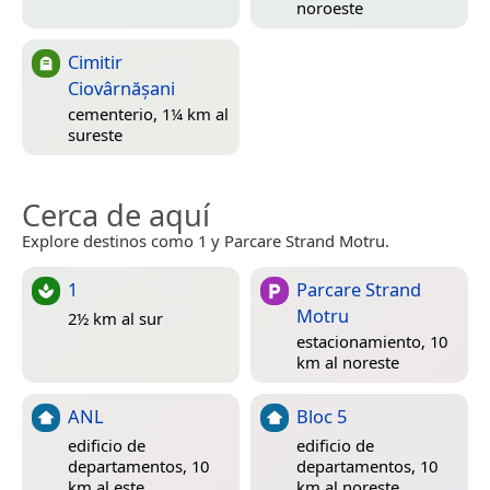
noroeste
Cimitir
Ciovârnășani
cementerio, 1¼ km al
sureste
Cerca de aquí
Explore destinos como 1 y Parcare Strand Motru.
1
Parcare Strand
Motru
2½ km al sur
estacionamiento, 10
km al noreste
ANL
Bloc 5
edificio de
edificio de
departamentos, 10
departamentos, 10
km al este
km al noreste