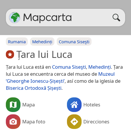
Rumania
Mehedinți
Comuna Siseşti
Țara lui Luca
Țara lui Luca está en
Comuna Siseşti
,
Mehedinți
. Țara
lui Luca se encuentra cerca del museo de
Muzeul
‘Gheorghe Ionescu-Șișești’
, así como de la iglesia de
Biserica Ortodoxă Șișești
.
Mapa
Hoteles
Mapa foto
Direcciones