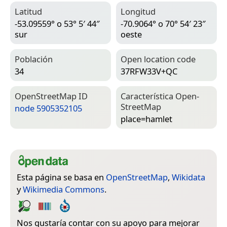
Latitud
Longitud
-53.09559° o 53° 5′ 44″
-70.9064° o 70° 54′ 23″
sur
oeste
Población
Open location code
34
37RFW33V+QC
Open­Street­Map ID
Característica Open­
Street­Map
node 5905352105
place=­hamlet
Esta página se basa en
OpenStreetMap
,
Wikidata
y
Wikimedia Commons
.
Nos gustaría contar con su apoyo para mejorar