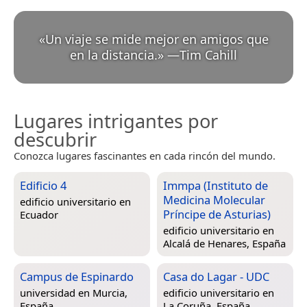
«
Un viaje se mide mejor en amigos que
en la distancia.
»
—
Tim Cahill
Lugares intrigantes por
descubrir
Conozca lugares fascinantes en cada rincón del mundo.
Edificio 4
Immpa (Instituto de
Medicina Molecular
edificio universitario en
Príncipe de Asturias)
Ecuador
edificio universitario en
Alcalá de Henares, España
Campus de Espinardo
Casa do Lagar - UDC
universidad en
Murcia,
edificio universitario en
España
La Coruña, España