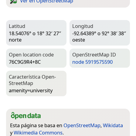
Ver en Open­Street­Map
Latitud
Longitud
18.54076° o 18° 32′ 27″
-92.64389° o 92° 38′ 38″
norte
oeste
Open location code
Open­Street­Map ID
76C9G9R4+8C
node 5919575590
Característica Open­
Street­Map
amenity=­university
Esta página se basa en
OpenStreetMap
,
Wikidata
y
Wikimedia Commons
.