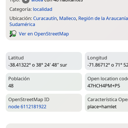
Categoría:
localidad
Ubicación:
Curacautín
,
Malleco
,
Región de la Araucanía
Sudamérica
Ver en Open­Street­Map
Latitud
Longitud
-38.41322° o 38° 24′ 48″ sur
-71.86712° o 71° 52
Población
Open location cod
48
47HCH4PM+P5
Open­Street­Map ID
Característica Ope
node 6112181922
place=­hamlet