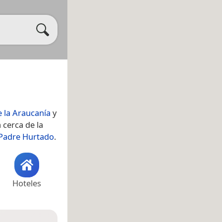
 la Araucanía
y
 cerca de la
 Padre Hurtado
.
Hoteles