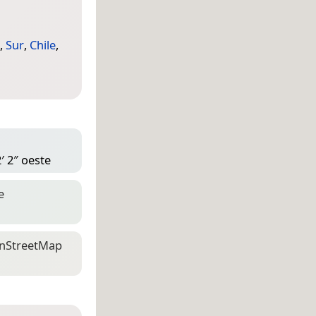
,
Sur
,
Chile
,
′ 2″ oeste
e
n­Street­Map