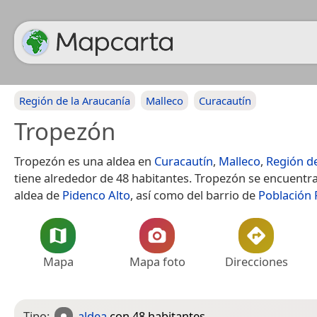
Región de la Araucanía
Malleco
Curacautín
Tropezón
Tropezón es una aldea en
Curacautín
,
Malleco
,
Región de
tiene alrededor de 48 habitantes. Tropezón se encuentra
aldea de
Pidenco Alto
, así como del barrio de
Población
Mapa
Mapa foto
Direcciones
Tipo:
aldea
con 48 habitantes