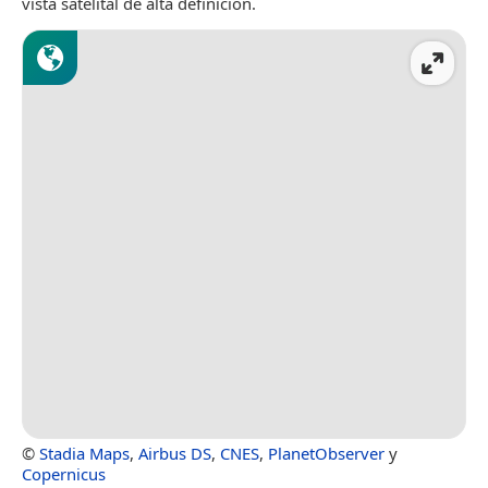
vista satelital de alta definición.
©
Stadia Maps
,
Airbus DS
,
CNES
,
PlanetObserver
y
Copernicus