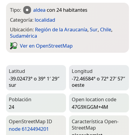
Tipo:
aldea
con 24 habitantes
Categoría:
localidad
Ubicación:
Región de la Araucanía
,
Sur
,
Chile
,
Sudamérica
Ver en Open­Street­Map
Latitud
Longitud
-39.02473° o 39° 1′ 29″
-72.46584° o 72° 27′ 57″
sur
oeste
Población
Open location code
24
47G9XGGM+4M
Open­Street­Map ID
Característica Open­
Street­Map
node 6124494201