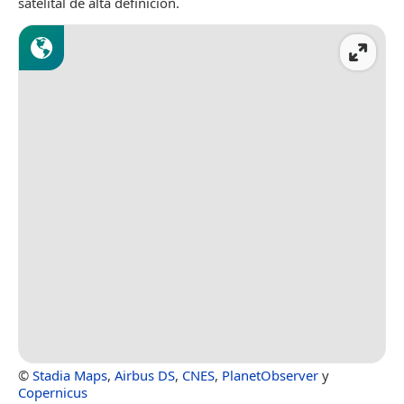
satelital de alta definición.
©
Stadia Maps
,
Airbus DS
,
CNES
,
PlanetObserver
y
Copernicus