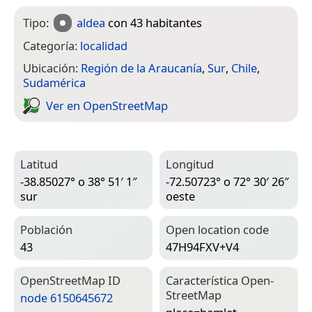
Tipo:
aldea
con 43 habitantes
Categoría:
localidad
Ubicación:
Región de la Araucanía
,
Sur
,
Chile
,
Sudamérica
Ver en Open­Street­Map
Latitud
Longitud
-38.85027° o 38° 51′ 1″
-72.50723° o 72° 30′ 26″
sur
oeste
Población
Open location code
43
47H94FXV+V4
Open­Street­Map ID
Característica Open­
Street­Map
node 6150645672