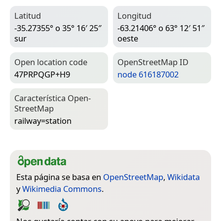
Latitud
Longitud
-35.27355° o 35° 16′ 25″
-63.21406° o 63° 12′ 51″
sur
oeste
Open location code
Open­Street­Map ID
47PRPQGP+H9
node 616187002
Característica Open­
Street­Map
railway=­station
Esta página se basa en
OpenStreetMap
,
Wikidata
y
Wikimedia Commons
.