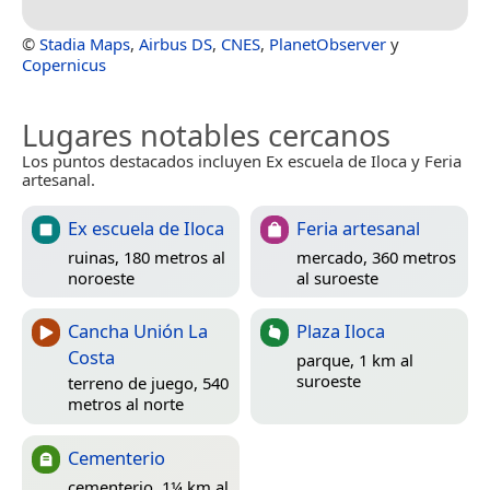
©
Stadia Maps
,
Airbus DS
,
CNES
,
PlanetObserver
y
Copernicus
Lugares notables cercanos
Los puntos destacados incluyen Ex escuela de Iloca y Feria
artesanal.
Ex escuela de Iloca
Feria artesanal
ruinas, 180 metros al
mercado, 360 metros
noroeste
al suroeste
Cancha Unión La
Plaza Iloca
Costa
parque, 1 km al
suroeste
terreno de juego, 540
metros al norte
Cementerio
cementerio, 1¼ km al