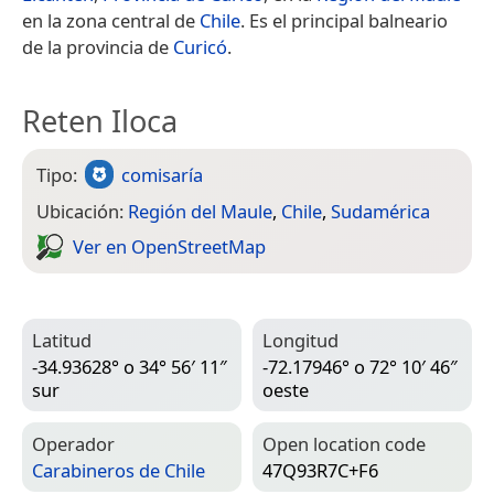
en la zona central de
Chile
. Es el principal balneario
de la provincia de
Curicó
.
Reten Iloca
Tipo:
comisaría
Ubicación:
Región del Maule
,
Chile
,
Sudamérica
Ver en Open­Street­Map
Latitud
Longitud
-34.93628° o 34° 56′ 11″
-72.17946° o 72° 10′ 46″
sur
oeste
Operador
Open location code
Carabineros de Chile
47Q93R7C+F6