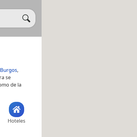
 Burgos
,
ra se
como de la
Hoteles