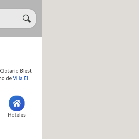
 Clotario Blest
omo de
Villa El
Hoteles