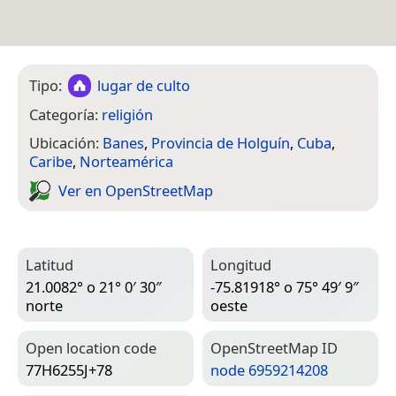
Tipo:
lugar de culto
Categoría:
religión
Ubicación:
Banes
,
Provincia de Holguín
,
Cuba
,
Caribe
,
Norteamérica
Ver en Open­Street­Map
Latitud
Longitud
21.0082° o 21° 0′ 30″
-75.81918° o 75° 49′ 9″
norte
oeste
Open location code
Open­Street­Map ID
77H6255J+78
node 6959214208