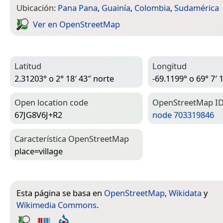
Ubicación:
Pana Pana
,
Guainía
,
Colombia
,
Sudamérica
Ver en Open­Street­Map
Latitud
Longitud
2.31203° o 2° 18′ 43″ norte
-69.1199° o 69° 7′ 
Open location code
Open­Street­Map I
67JG8V6J+R2
node 703319846
Característica Open­Street­Map
place=­village
Esta página se basa en
OpenStreetMap
,
Wikidata
y
Wikimedia Commons
.