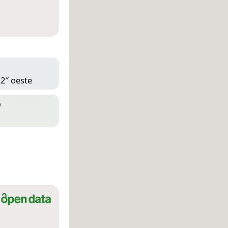
12″ oeste
D