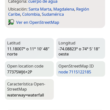
Categoría:
cuerpo de agua
Ubicación:
Santa Marta
,
Magdalena
,
Región
Caribe
,
Colombia
,
Sudamérica
Ver en Open­Street­Map
Latitud
Longitud
11.18007° o 11° 10′ 48″
-74.08823° o 74° 5′ 18″
norte
oeste
Open location code
Open­Street­Map ID
77375WJ6+2P
node 7115122185
Característica Open­
Street­Map
waterway=­waterfall