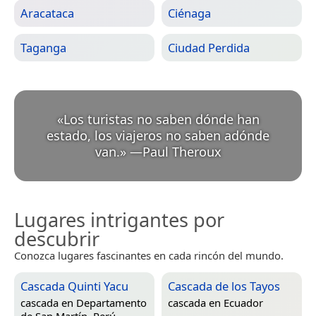
Aracataca
Ciénaga
Taganga
Ciudad Perdida
«
Los turistas no saben dónde han
estado, los viajeros no saben adónde
van.
»
—
Paul Theroux
Lugares intrigantes por
descubrir
Conozca lugares fascinantes en cada rincón del mundo.
Cascada Quinti Yacu
Cascada de los Tayos
cascada en
Departamento
cascada en
Ecuador
de San Martín, Perú