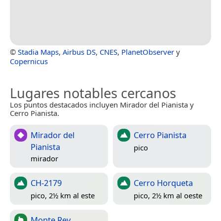
©
Stadia Maps
,
Airbus DS
,
CNES
,
PlanetObserver
y
Copernicus
Lugares notables cercanos
Los puntos destacados incluyen Mirador del Pianista y
Cerro Pianista.
Mirador del
Cerro Pianista
Pianista
pico
mirador
CH-2179
Cerro Horqueta
pico, 2½ km al este
pico, 2½ km al oeste
Monte Rey