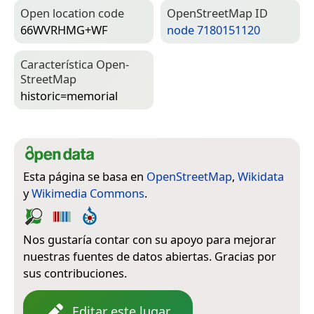
Open location code
Open­Street­Map ID
66WVRHMG+WF
node 7180151120
Característica Open­
Street­Map
historic=­memorial
Esta página se basa en
OpenStreetMap
,
Wikidata
y
Wikimedia Commons
.
Nos gustaría contar con su apoyo para mejorar
nuestras fuentes de datos abiertas. Gracias por
sus contribuciones.
Editar este lugar