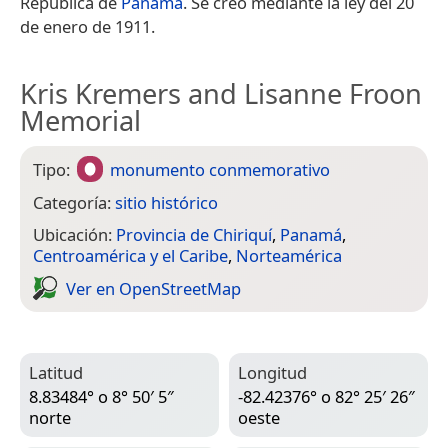
República de
Panamá
. Se creó mediante la ley del 20
de enero de 1911.
Kris Kremers and Lisanne Froon
Memorial
Tipo:
monumento conmemorativo
Categoría:
sitio histórico
Ubicación:
Provincia de Chiriquí
,
Panamá
,
Centroamérica y el Caribe
,
Norteamérica
Ver en Open­Street­Map
Latitud
Longitud
8.83484° o 8° 50′ 5″
-82.42376° o 82° 25′ 26″
norte
oeste