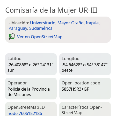
Comisaría de la Mujer UR-III
Ubicación:
Universitario
,
Mayor Otaño
,
Itapúa
,
Paraguay
,
Sudamérica
Ver en Open­Street­Map
Latitud
Longitud
-26.40868° o 26° 24′ 31″
-54.64628° o 54° 38′ 47″
sur
oeste
Operador
Open location code
Policía de la Provincia
5857H9R3+GF
de Misiones
Open­Street­Map ID
Característica Open­
Street­Map
node 7606152186