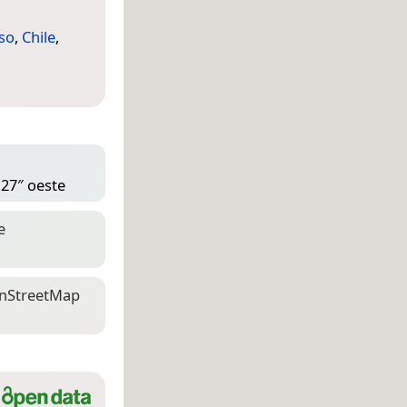
so
,
Chile
,
 27″ oeste
e
n­Street­Map