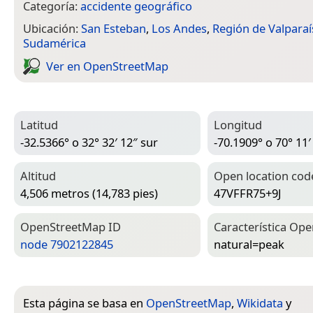
Categoría:
accidente geográfico
Ubicación:
San Esteban
,
Los Andes
,
Región de Valparaí
Sudamérica
Ver en Open­Street­Map
Latitud
Longitud
-32.5366° o 32° 32′ 12″ sur
-70.1909° o 70° 11′
Altitud
Open location cod
4,506 metros (14,783 pies)
47VFFR75+9J
Open­Street­Map ID
Característica Ope
node 7902122845
natural=­peak
Esta página se basa en
OpenStreetMap
,
Wikidata
y