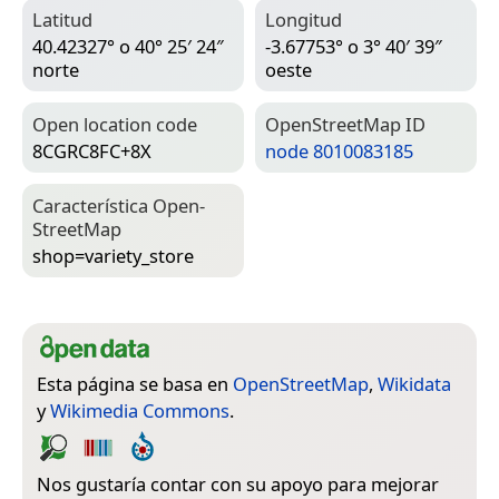
Latitud
Longitud
40.42327° o 40° 25′ 24″
-3.67753° o 3° 40′ 39″
norte
oeste
Open location code
Open­Street­Map ID
8CGRC8FC+8X
node 8010083185
Característica Open­
Street­Map
shop=­variety_store
Esta página se basa en
OpenStreetMap
,
Wikidata
y
Wikimedia Commons
.
Nos gustaría contar con su apoyo para mejorar