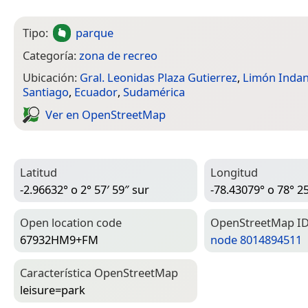
Tipo:
parque
Categoría:
zona de recreo
Ubicación:
Gral. Leonidas Plaza Gutierrez
,
Limón Inda
Santiago
,
Ecuador
,
Sudamérica
Ver en Open­Street­Map
Latitud
Longitud
-2.96632° o 2° 57′ 59″ sur
-78.43079° o 78° 25
Open location code
Open­Street­Map I
67932HM9+FM
node 8014894511
Característica Open­Street­Map
leisure=­park