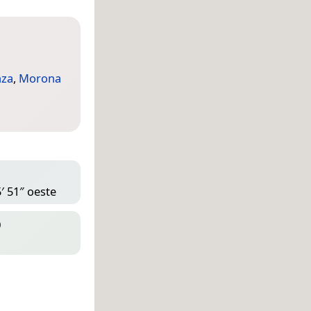
nza
,
Morona
′ 51″ oeste
D