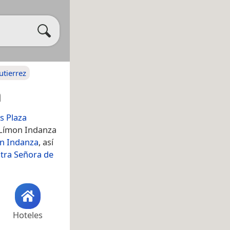
utierrez
a
s Plaza
 Límon Indanza
ón Indanza
, así
tra Señora de
Hoteles