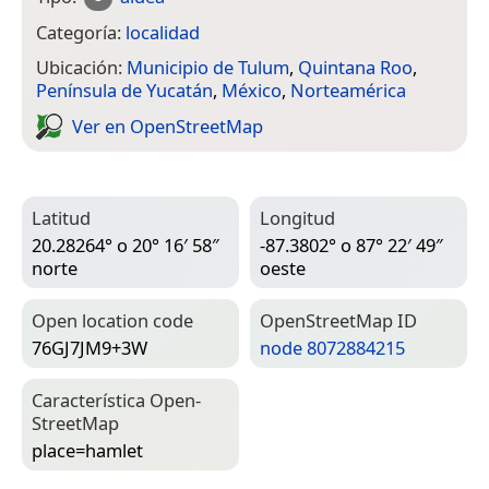
Categoría:
localidad
Ubicación:
Municipio de Tulum
,
Quintana Roo
,
Península de Yucatán
,
México
,
Norteamérica
Ver en Open­Street­Map
Latitud
Longitud
20.28264° o 20° 16′ 58″
-87.3802° o 87° 22′ 49″
norte
oeste
Open location code
Open­Street­Map ID
76GJ7JM9+3W
node 8072884215
Característica Open­
Street­Map
place=­hamlet