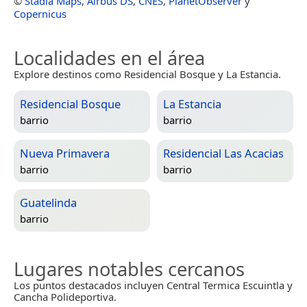
©
Stadia Maps
,
Airbus DS
,
CNES
,
PlanetObserver
y
Copernicus
Localidades en el área
Explore destinos como Residencial Bosque y La Estancia.
Residencial Bosque
La Estancia
barrio
barrio
Nueva Primavera
Residencial Las Acacias
barrio
barrio
Guatelinda
barrio
Lugares notables cercanos
Los puntos destacados incluyen Central Termica Escuintla y
Cancha Polideportiva.