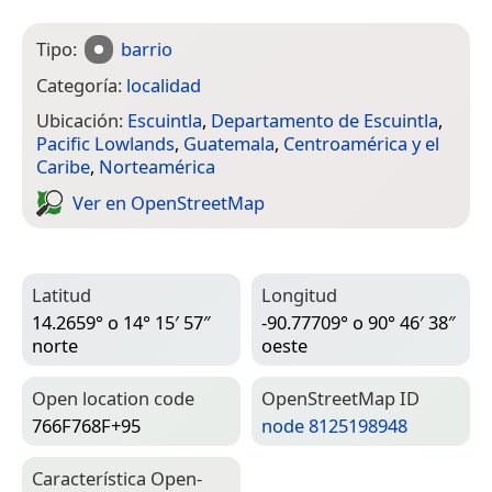
Tipo:
barrio
Categoría:
localidad
Ubicación:
Escuintla
,
Departamento de Escuintla
,
Pacific Lowlands
,
Guatemala
,
Centroamérica y el
Caribe
,
Norteamérica
Ver en Open­Street­Map
Latitud
Longitud
14.2659° o 14° 15′ 57″
-90.77709° o 90° 46′ 38″
norte
oeste
Open location code
Open­Street­Map ID
766F768F+95
node 8125198948
Característica Open­