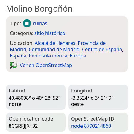
Molino Borgoñón
Tipo:
ruinas
Categoría:
sitio histórico
Ubicación:
Alcalá de Henares
,
Provincia de
Madrid
,
Comunidad de Madrid
,
Centro de España
,
España
,
Península ibérica
,
Europa
Ver en Open­Street­Map
Latitud
Longitud
40.48098° o 40° 28′ 52″
-3.3524° o 3° 21′ 9″
norte
oeste
Open location code
Open­Street­Map ID
8CGRFJJX+92
node 8790214860