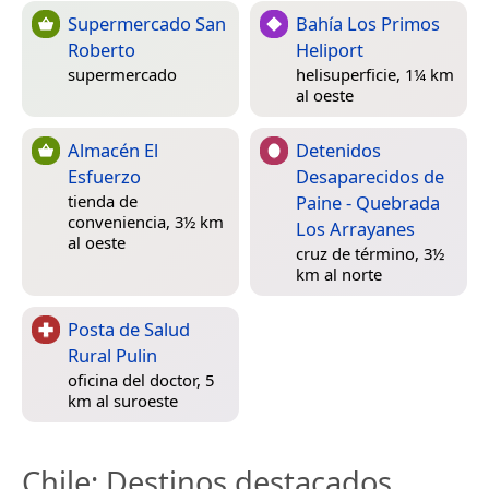
Supermercado San
Bahía Los Primos
Roberto
Heliport
supermercado
helisuperficie, 1¼ km
al oeste
Almacén El
Detenidos
Esfuerzo
Desaparecidos de
Paine - Quebrada
tienda de
conveniencia, 3½ km
Los Arrayanes
al oeste
cruz de término, 3½
km al norte
Posta de Salud
Rural Pulin
oficina del doctor, 5
km al suroeste
Chile
: Destinos destacados