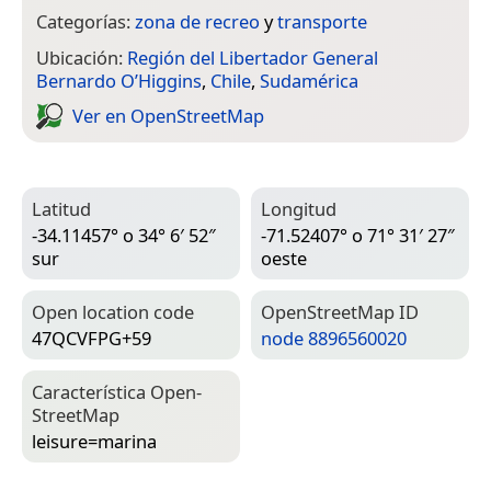
Categorías:
zona de recreo
y
transporte
Ubicación:
Región del Libertador General
Bernardo O’Higgins
,
Chile
,
Sudamérica
Ver en Open­Street­Map
Latitud
Longitud
-34.11457° o 34° 6′ 52″
-71.52407° o 71° 31′ 27″
sur
oeste
Open location code
Open­Street­Map ID
47QCVFPG+59
node 8896560020
Característica Open­
Street­Map
leisure=­marina